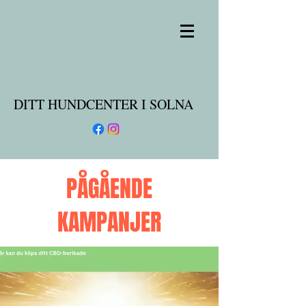
DITT HUNDCENTER I SOLNA
PÅGÅENDE
KAMPANJER