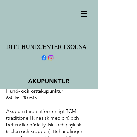
DITT HUNDCENTER I SOLNA
AKUPUNKTUR
Hund- och kattakupunktur
650 kr - 30 min
Akupunkturen utförs enligt TCM
(traditionell kinesisk medicin) och
behandlar både fysiskt och psykiskt
(själen och kroppen). Behandlingen