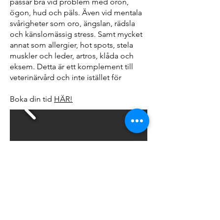
passar bra vid problem med öron,
ögon, hud och päls. Även vid mentala
svårigheter som oro, ängslan, rädsla
och känslomässig stress. Samt mycket
annat som allergier, hot spots, stela
muskler och leder, artros, klåda och
eksem. Detta är ett komplement till
veterinärvård och inte istället för
Boka din tid
HÄR!
Nästa datum som Fanny är hos