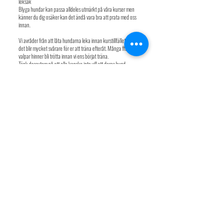
leksak
Blyga hundar kan passa alldeles utmärkt på våra kurser men
känner du dig osäker kan det ändå vara bra att prata med oss
innan.
Vi avråder från att låta hundarna leka innan kurstillfället då
det blir mycket svårare för er att träna efteråt. Många ffa
valpar hinner bli trötta innan vi ens börjat träna.
Tänk dessutom på att alla kanske inte vill att deras hund
hälsar på andra hundar. Vänligen respektera detta!
Vi får ofta frågan om hela familjen kan komma med på kurs
och det generella svaret är JA. På vissa kurser (där det finns
åhörarplats) måste extra familjemedlemmar betala för sig men
på de flesta får de vara med utan extra kostnad. Tänk bara på
att göra det tydligt för hunden om vem som tränar.
Avbokning av kurs kan sker senast 14 dagar innan kursstart.
Avbokningar senare än så krävs intyg från veterinär eller
läkare, om inte så har ni fullt betalningsansvar. Ibland finns det
reserver som kan ta er plats och då slipper ni så klart
betalningsansvaret.
Man får inte tillbaka någon avgift för ej utnyttjad kurs om det
inte finns intyg från veterinär eller läkare. Det går inte heller
att ta igen missade tillfällen då de flesta kurser är fullbokade.
Är det något mer ni funderar över är ni varmt välkommen att
höra av er till oss på