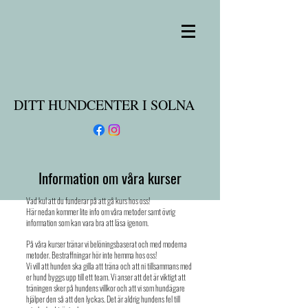
DITT HUNDCENTER I SOLNA
Information om våra kurser
Vad kul att du funderar på att gå kurs hos oss!
Här nedan kommer lite info om våra metoder samt övrig
information som kan vara bra att läsa igenom.
På våra kurser tränar vi belöningsbaserat och med moderna
metoder. Bestraffningar hör inte hemma hos oss!
Vi vill att hunden ska gilla att träna och att ni tillsammans med
er hund byggs upp till ett team. Vi anser att det är viktigt att
träningen sker på hundens villkor och att vi som hundägare
hjälper den så att den lyckas. Det är aldrig hundens fel till