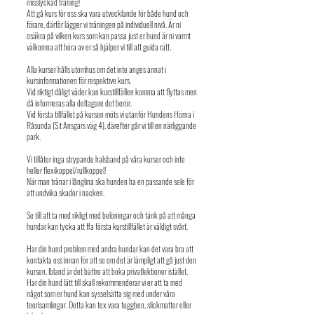
misslyckad träning!
Att gå kurs för oss ska vara utvecklande för både hund och
förare, därför lägger vi träningen på individuell nivå. Är ni
osäkra på vilken kurs som kan passa just er hund är ni varmt
välkomna att höra av er så hjälper vi till att guida rätt.
Alla kurser hålls utomhus om det inte anges annat i
kursinformationen för respektive kurs.
Vid riktigt dåligt väder kan kurstillfällen komma att flyttas men
då informeras alla deltagare det berör.
Vid första tillfället på kursen möts vi utanför Hundens Hörna i
Råsunda (S:t Ansgars väg 4), därefter går vi till en närliggande
park.
Vi tillåter inga strypande halsband på våra kurser och inte
heller flexikoppel/rullkoppel!
När man tränar i långlina ska hunden ha en passande sele för
att undvika skador i nacken.
Se till att ta med rikligt med belöningar och tänk på att många
hundar kan tycka att ffa första kurstillfället är väldigt svårt.
Har din hund problem med andra hundar kan det vara bra att
kontakta oss innan för att se om det är lämpligt att gå just den
kursen. Ibland är det bättre att boka privatlektioner istället.
Har din hund lätt till skall rekommenderar vi er att ta med
något som er hund kan sysselsätta sig med under våra
teorisamlingar. Detta kan tex vara tuggben, slickmattor eller