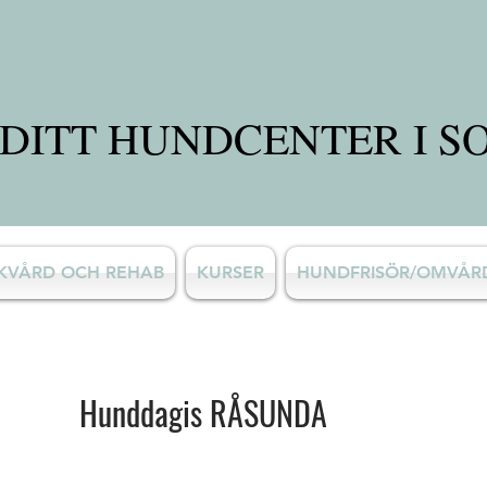
DITT HUNDCENTER I S
SKVÅRD OCH REHAB
KURSER
HUNDFRISÖR/OMVÅ
Hunddagis RÅSUNDA