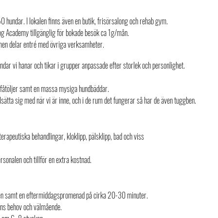
 hundar. I lokalen finns även en butik, frisörsalong och rehab gym.
Dog Academy tillgänglig för bokade besök ca 1g/mån.
 men delar entré med övriga verksamheter.
ar vi hanar och tikar i grupper anpassade efter storlek och personlighet.
fåtöljer samt en massa mysiga hundbäddar.
elsätta sig med när vi är inne, och i de rum det fungerar så har de även tuggben.
erapeutiska behandlingar, kloklipp, pälsklipp, bad och viss
onalen och tillför en extra kostnad.
gen samt en eftermiddagspromenad på cirka 20-30 minuter.
ens behov och välmående.