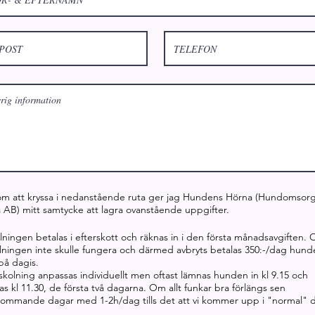
m att kryssa i nedanstående ruta ger jag Hundens Hörna (Hundomsor
 AB) mitt samtycke att lagra ovanstående uppgifter.
olningen betalas i efterskott och räknas in i den första månadsavgiften.
lningen inte skulle fungera och därmed avbryts betalas 350:-/dag hund
 på dagis.
skolning anpassas individuellt men oftast lämnas hunden in kl 9.15 och
s kl 11.30, de första två dagarna. Om allt funkar bra förlängs sen
kommande dagar med 1-2h/dag tills det att vi kommer upp i "normal" 