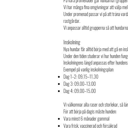
På våra promenader går hundarna i gruppe
Vi har många fina omgivningar att välja mel
Under promenad passar vi på att träna varda
rastgårdar.
Vi anpassar alltid grupperna så att hundarna
Inskolning
Nya hundar får alltid börja med att gå en ins
Under den tiden studerar vi hur hunden funge
Inskolningens längd anpassas efter hundens 
Exempel på vanlig inskolningsplan:
Dag 1–2: 09.15–11.30
Dag 3: 09.00–13.00
Dag 4: 09.00–15.00
Vi välkomnar alla raser och storlekar, så l
För att börja på dagis måste hunden:
Vara minst 6 månader gammal
Vara frisk, vaccinerad och försäkrad