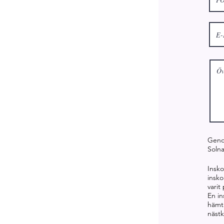
Geno
Solna
​Insk
insko
varit
En in
hämta
näst