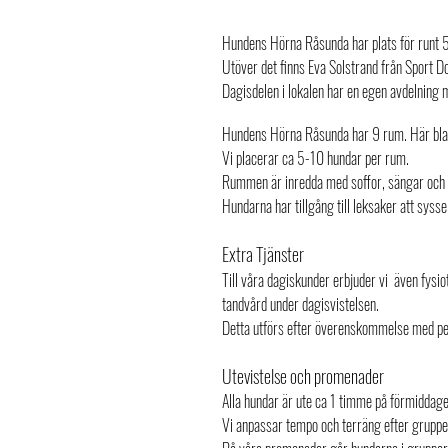
Hundens Hörna Råsunda har plats för runt 50
Utöver det finns Eva Solstrand från Sport 
Dagisdelen i lokalen har en egen avdelning
Hundens Hörna Råsunda har 9 rum. Här bland
Vi placerar ca 5-10 hundar per rum.
Rummen är inredda med soffor, sängar och 
Hundarna har tillgång till leksaker att syss
Extra Tjänster
Till våra dagiskunder erbjuder vi även fysiot
tandvård under dagisvistelsen.
Detta utförs efter överenskommelse med pers
Utevistelse och promenader
Alla hundar är ute ca 1 timme på förmidda
Vi anpassar tempo och terräng efter grupp