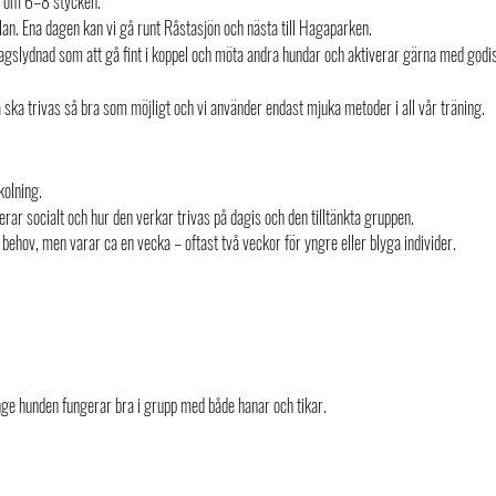
r om 6–8 stycken.
lan. Ena dagen kan vi gå runt Råstasjön och nästa till Hagaparken.
gslydnad som att gå fint i koppel och möta andra hundar och aktiverar gärna med godiss
 ska trivas så bra som möjligt och vi använder endast mjuka metoder i all vår träning.
kolning.
rar socialt och hur den verkar trivas på dagis och den tilltänkta gruppen.
behov, men varar ca en vecka – oftast två veckor för yngre eller blyga individer.
änge hunden fungerar bra i grupp med både hanar och tikar.